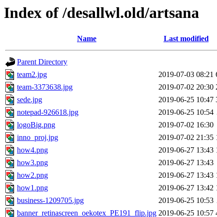
Index of /desallwl.old/artsana
Name
Last modified
Parent Directory
team2.jpg
2019-07-03 08:21
team-3373638.jpg
2019-07-02 20:30
sede.jpg
2019-06-25 10:47
notepad-926618.jpg
2019-06-25 10:54
logoBig.png
2019-07-02 16:30
inno_proj.jpg
2019-07-02 21:35
how4.png
2019-06-27 13:43
how3.png
2019-06-27 13:43
how2.png
2019-06-27 13:43
how1.png
2019-06-27 13:42
business-1209705.jpg
2019-06-25 10:53
banner_retinascreen_oekotex_PE191_flip.jpg
2019-06-25 10:57