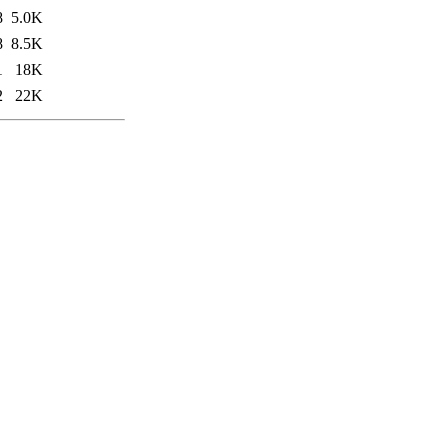
8
5.0K
8
8.5K
1
18K
2
22K